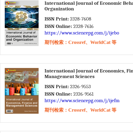
International Journal of Economic Beh
Organization
ISSN Print:
2328-7608
ISSN Online:
2328-7616
https://www.sciencepg.com/j/ijebo
期刊检索：Crossref、WorldCat 等
International Journal of Economics, F
Management Sciences
ISSN Print:
2326-9553
ISSN Online:
2326-9561
https://www.sciencepg.com/j/ijefm
期刊检索：Crossref、WorldCat 等